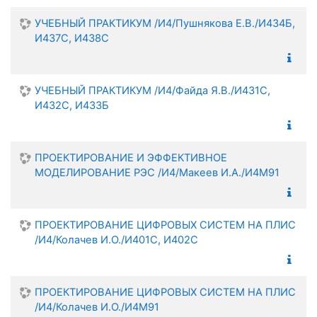
УЧЕБНЫЙ ПРАКТИКУМ /И4/Пушнякова Е.В./И434Б,
И437С, И438С
УЧЕБНЫЙ ПРАКТИКУМ /И4/Файда Я.В./И431С,
И432С, И433Б
ПРОЕКТИРОВАНИЕ И ЭФФЕКТИВНОЕ
МОДЕЛИРОВАНИЕ РЭС /И4/Макеев И.А./И4М91
ПРОЕКТИРОВАНИЕ ЦИФРОВЫХ СИСТЕМ НА ПЛИС
/И4/Колачев И.О./И401С, И402С
ПРОЕКТИРОВАНИЕ ЦИФРОВЫХ СИСТЕМ НА ПЛИС
/И4/Колачев И.О./И4М91