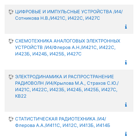
ЦИФРОВЫЕ И ИМПУЛЬСНЫЕ УСТРОЙСТВА /И4/
Сотникова Н.В./И421С, И422С, И427С
СХЕМОТЕХНИКА АНАЛОГОВЫХ ЭЛЕКТРОННЫХ
УСТРОЙСТВ /И4/Флеров А.Н./И421С, И422С,
И423Б, И424Б, И425Б, И427С
ЭЛЕКТРОДИНАМИКА И РАСПРОСТРАНЕНИЕ
РАДИОВОЛН /И4/Крылова М.А., Страхов С.Ю./
И421С, И422С, И423Б, И424Б, И425Б, И427С,
КВ22
СТАТИСТИЧЕСКАЯ РАДИОТЕХНИКА /И4/
Флерова А.А./И411С, И412С, И413Б, И414Б