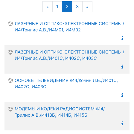
Поиск
Предыдущая страница
(текущая)
Следующая страниц
«
1
2
3
»
ЛАЗЕРНЫЕ И ОПТИКО-ЭЛЕКТРОННЫЕ СИСТЕМЫ /
И4/Трилис А.В./И4М01, И4М02
ЛАЗЕРНЫЕ И ОПТИКО-ЭЛЕКТРОННЫЕ СИСТЕМЫ /
И4/Трилис А.В./И401С, И402С, И403С
ОСНОВЫ ТЕЛЕВИДЕНИЯ /И4/Кочин Л.Б./И401С,
И402С, И403С
МОДЕМЫ И КОДЕКИ РАДИОСИСТЕМ /И4/
Трилис А.В./И413Б, И414Б, И415Б