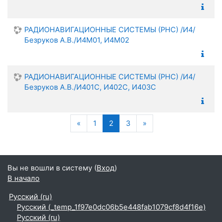
РАДИОНАВИГАЦИОННЫЕ СИСТЕМЫ (РНС) /И4/
Безруков А.В./И4М01, И4М02
РАДИОНАВИГАЦИОННЫЕ СИСТЕМЫ (РНС) /И4/
Безруков А.В./И401С, И402С, И403С
Предыдущая страница
(текущая)
Следующая страниц
«
1
2
3
»
Вы не вошли в систему (
Вход
)
В начало
Русский ‎(ru)‎
Русский ‎(_temp_1f97e0dc06b5e448fab1079cf8d4f16e)‎
Русский ‎(ru)‎