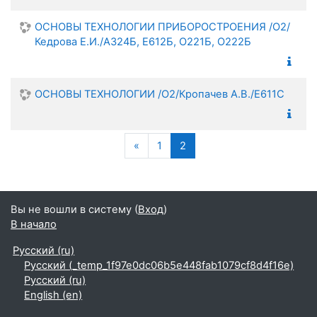
ОСНОВЫ ТЕХНОЛОГИИ ПРИБОРОСТРОЕНИЯ /О2/
Кедрова Е.И./А324Б, Е612Б, О221Б, О222Б
ОСНОВЫ ТЕХНОЛОГИИ /О2/Кропачев А.В./Е611С
Предыдущая страница
(текущая)
«
1
2
Вы не вошли в систему (
Вход
)
В начало
Русский ‎(ru)‎
Русский ‎(_temp_1f97e0dc06b5e448fab1079cf8d4f16e)‎
Русский ‎(ru)‎
English ‎(en)‎