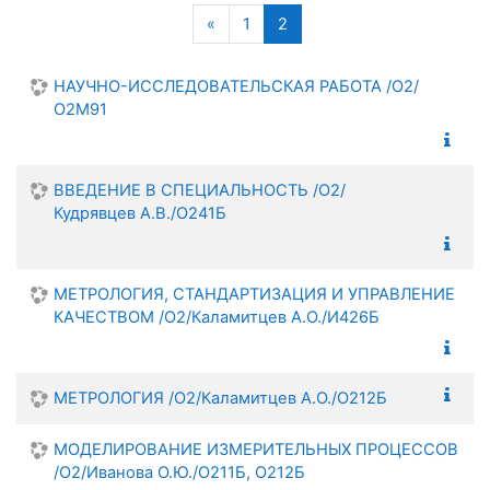
Поиск
Предыдущая страница
(текущая)
«
1
2
НАУЧНО-ИССЛЕДОВАТЕЛЬСКАЯ РАБОТА /О2/
О2М91
ВВЕДЕНИЕ В СПЕЦИАЛЬНОСТЬ /О2/
Кудрявцев А.В./О241Б
МЕТРОЛОГИЯ, СТАНДАРТИЗАЦИЯ И УПРАВЛЕНИЕ
КАЧЕСТВОМ /О2/Каламитцев А.О./И426Б
МЕТРОЛОГИЯ /О2/Каламитцев А.О./О212Б
МОДЕЛИРОВАНИЕ ИЗМЕРИТЕЛЬНЫХ ПРОЦЕССОВ
/О2/Иванова О.Ю./О211Б, О212Б