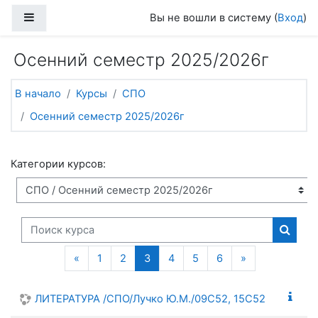
Перейти к основному содержанию
Боковая панель
Вы не вошли в систему (
Вход
)
Осенний семестр 2025/2026г
В начало
Курсы
СПО
Осенний семестр 2025/2026г
Категории курсов:
Поиск курса
Поиск
Предыдущая страница
(текущая)
Следующая с
«
1
2
3
4
5
6
»
ЛИТЕРАТУРА /СПО/Лучко Ю.М./09С52, 15С52