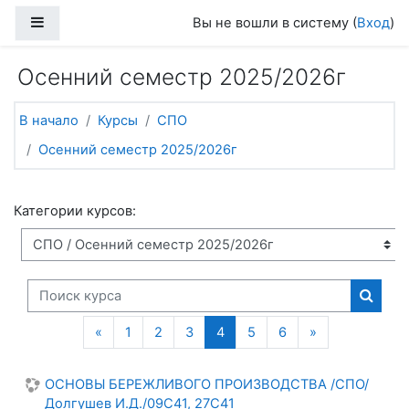
Перейти к основному содержанию
Боковая панель
Вы не вошли в систему (
Вход
)
Осенний семестр 2025/2026г
В начало
Курсы
СПО
Осенний семестр 2025/2026г
Категории курсов:
Поиск курса
Поиск
Предыдущая страница
(текущая)
Следующая с
«
1
2
3
4
5
6
»
ОСНОВЫ БЕРЕЖЛИВОГО ПРОИЗВОДСТВА /СПО/
Долгушев И.Д./09С41, 27С41