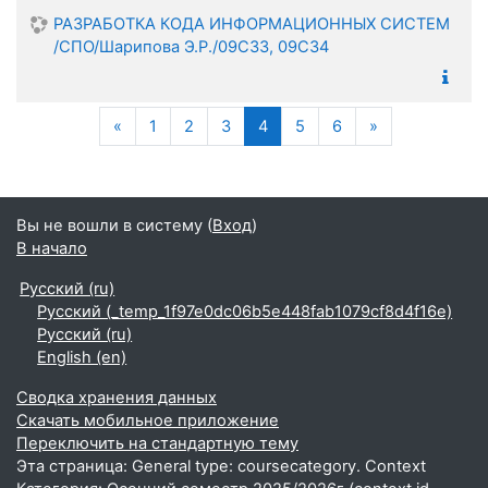
РАЗРАБОТКА КОДА ИНФОРМАЦИОННЫХ СИСТЕМ
/СПО/Шарипова Э.Р./09С33, 09С34
Предыдущая страница
(текущая)
Следующая с
«
1
2
3
4
5
6
»
Вы не вошли в систему (
Вход
)
В начало
Русский ‎(ru)‎
Русский ‎(_temp_1f97e0dc06b5e448fab1079cf8d4f16e)‎
Русский ‎(ru)‎
English ‎(en)‎
Сводка хранения данных
Скачать мобильное приложение
Переключить на стандартную тему
Эта страница: General type: coursecategory. Context