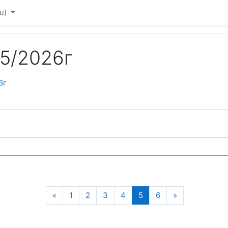
u)‎
5/2026г
6г
Предыдущая страница
(текущая)
Следующая с
«
1
2
3
4
5
6
»