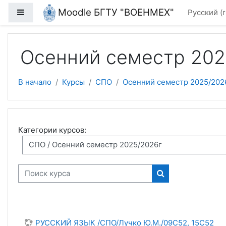
Перейти к основному содержанию
Moodle БГТУ "ВОЕНМЕХ"
Боковая панель
Русский ‎(r
Осенний семестр 202
В начало
Курсы
СПО
Осенний семестр 2025/202
Категории курсов:
Поиск курса
Поиск курса
РУССКИЙ ЯЗЫК /СПО/Лучко Ю.М./09С52, 15С52