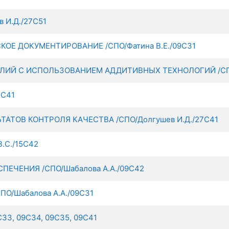
 И.Д./27С51
ОЕ ДОКУМЕНТИРОВАНИЕ /СПО/Фатина В.Е./09С31
ИЙ С ИСПОЛЬЗОВАНИЕМ АДДИТИВНЫХ ТЕХНОЛОГИЙ /СПО/
7С41
ТАТОВ КОНТРОЛЯ КАЧЕСТВА /СПО/Долгушев И.Д./27С41
.С./15С42
ЕЧЕНИЯ /СПО/Шабалова А.А./09С42
О/Шабалова А.А./09С31
33, 09С34, 09С35, 09С41