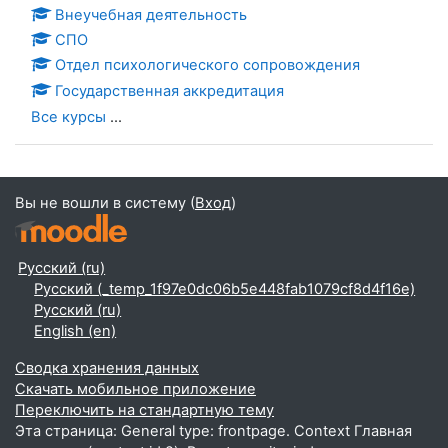
Внеучебная деятельность
СПО
Отдел психологического сопровождения
Государственная аккредитация
Все курсы
...
Вы не вошли в систему (
Вход
)
Русский ‎(ru)‎
Русский ‎(_temp_1f97e0dc06b5e448fab1079cf8d4f16e)‎
Русский ‎(ru)‎
English ‎(en)‎
Сводка хранения данных
Скачать мобильное приложение
Переключить на стандартную тему
Эта страница: General type: frontpage. Context Главная