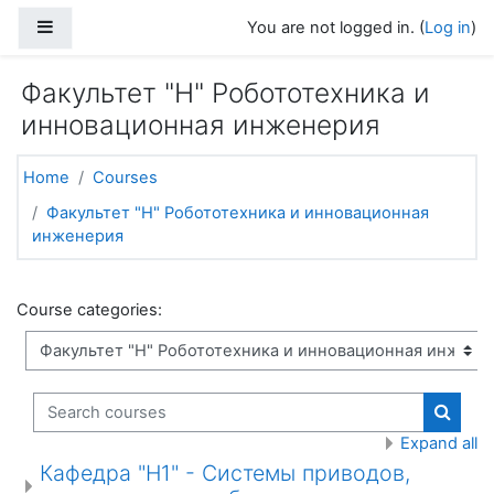
Skip to main content
Side panel
You are not logged in. (
Log in
)
Факультет "Н" Робототехника и
инновационная инженерия
Home
Courses
Факультет "Н" Робототехника и инновационная
инженерия
Course categories:
Search courses
Search
Expand all
Кафедра "Н1" - Системы приводов,