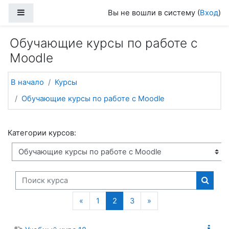
Перейти к основному содержанию
Боковая панель
Вы не вошли в систему (
Вход
)
Обучающие курсы по работе с
Moodle
В начало
Курсы
Обучающие курсы по работе с Moodle
Категории курсов:
Поиск курса
Поиск
Предыдущая страница
(текущая)
Следующая страниц
«
1
2
3
»