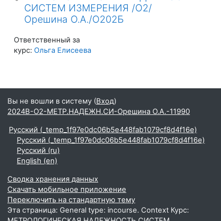
СИСТЕМ ИЗМЕРЕНИЯ /О2/
Орешина О.А./О202Б
Ответственный за
курс:
Ольга Елисеева
Вы не вошли в систему (
Вход
)
2024В-О2-МЕТР.НАДЕЖН.СИ-Орешина О.А.-11990
Русский ‎(_temp_1f97e0dc06b5e448fab1079cf8d4f16e)‎
Русский ‎(_temp_1f97e0dc06b5e448fab1079cf8d4f16e)‎
Русский ‎(ru)‎
English ‎(en)‎
Сводка хранения данных
Скачать мобильное приложение
Переключить на стандартную тему
Эта страница: General type: incourse. Context Курс:
МЕТРОЛОГИЧЕСКАЯ НАДЕЖНОСТЬ СИСТЕМ