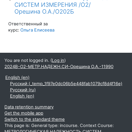
СИСТЕМ ИЗМЕРЕНИЯ /О2/
Орешина О.А./О202Б
Ответственный за
курс:
Ольга Елисеева
You are not logged in. (
Log in
)
2024В-О2-МЕТР.НАДЕЖН.СИ-Орешина О.А.-11990
English ‎(en)‎
Русский ‎(_temp_1f97e0dc06b5e448fab1079cf8d4f16e)‎
Русский ‎(ru)‎
English ‎(en)‎
Data retention summary
Get the mobile app
Switch to the standard theme
This page is: General type: incourse. Context Course:
МЕТРОЛОГИЧЕСКАЯ НАДЕЖНОСТЬ СИСТЕМ