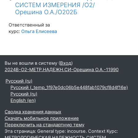
СИСТЕМ ИЗМЕРЕНИЯ /О2/
Орешина О.А./О202Б
Ответственный за
курс:
Ольга Елисеева
Вы не вошли в систему (
Вход
)
2024В-О2-МЕТР.НАДЕЖН.СИ-Орешина О.А.-11990
Русский ‎(ru)‎
Русский ‎(_temp_1f97e0dc06b5e448fab1079cf8d4f16e)‎
Русский ‎(ru)‎
English ‎(en)‎
Сводка хранения данных
Скачать мобильное приложение
Переключить на стандартную тему
Эта страница: General type: incourse. Context Курс:
МЕТРОЛОГИЧЕСКАЯ НАДЕЖНОСТЬ СИСТЕМ