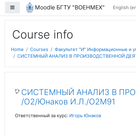
Skip to main content
Moodle БГТУ "ВОЕНМЕХ"
Side panel
English ‎(en
Course info
Home
Courses
Факультет "И" Информационные и 
СИСТЕМНЫЙ АНАЛИЗ В ПРОИЗВОДСТВЕННОЙ ДЕЯТЕ
СИСТЕМНЫЙ АНАЛИЗ В ПР
/О2/Юнаков И.Л./О2М91
Ответственный за курс:
Игорь Юнаков