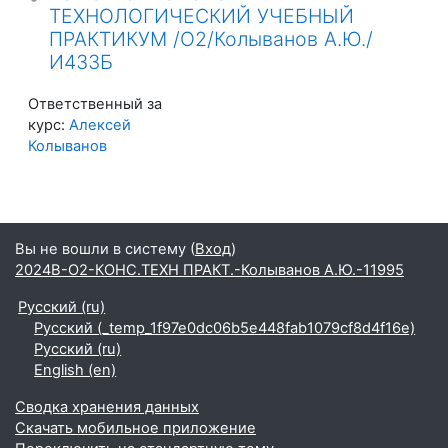
ТЕХНОЛОГИЧЕСКИЙ УЧЕБНЫЙ
ПРАКТИКУМ /О2/Колыванов А.Ю./
И433Б
Ответственный за
курс:
Алексей
Колыванов
Вы не вошли в систему (
Вход
)
2024В-О2-КОНС.ТЕХН ПРАКТ.-Колыванов А.Ю.-11995
Русский ‎(ru)‎
Русский ‎(_temp_1f97e0dc06b5e448fab1079cf8d4f16e)‎
Русский ‎(ru)‎
English ‎(en)‎
Сводка хранения данных
Скачать мобильное приложение