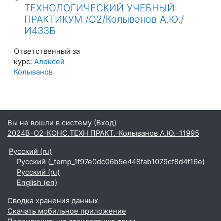
ТЕХНОЛОГИЧЕСКИЙ УЧЕБНЫЙ
ПРАКТИКУМ /О2/Колыванов А.Ю./
И433Б
Ответственный за
курс:
Алексей
Колыванов
Вы не вошли в систему (
Вход
)
2024В-О2-КОНС.ТЕХН ПРАКТ.-Колыванов А.Ю.-11995
Русский ‎(ru)‎
Русский ‎(_temp_1f97e0dc06b5e448fab1079cf8d4f16e)‎
Русский ‎(ru)‎
English ‎(en)‎
Сводка хранения данных
Скачать мобильное приложение