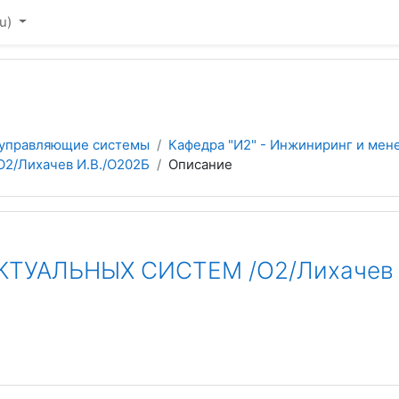
u)‎
 управляющие системы
Кафедра "И2" - Инжиниринг и мен
/Лихачев И.В./О202Б
Описание
ТУАЛЬНЫХ СИСТЕМ /О2/Лихачев 