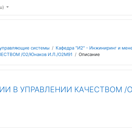
u)‎
 управляющие системы
Кафедра "И2" - Инжиниринг и мен
СТВОМ /О2/Юнаков И.Л./О2М91
Описание
 В УПРАВЛЕНИИ КАЧЕСТВОМ /О2