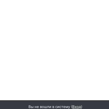
Вы не вошли в систему (
Вход
)