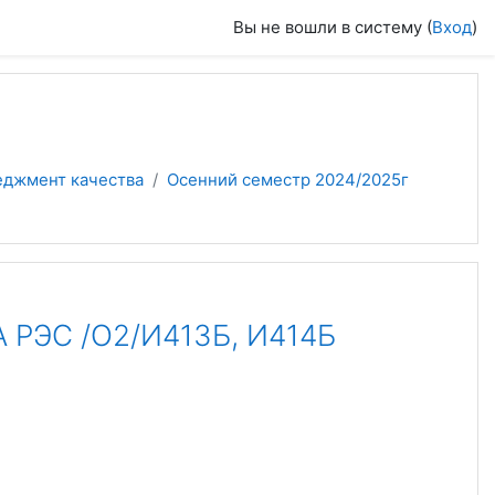
Вы не вошли в систему (
Вход
)
еджмент качества
Осенний семестр 2024/2025г
ЭС /О2/И413Б, И414Б