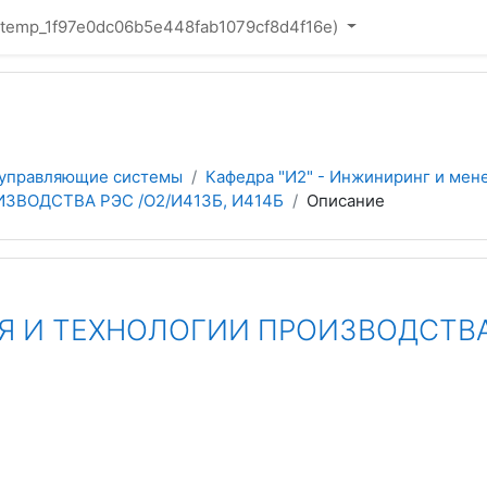
(_temp_1f97e0dc06b5e448fab1079cf8d4f16e)‎
 управляющие системы
Кафедра "И2" - Инжиниринг и мен
ВОДСТВА РЭС /О2/И413Б, И414Б
Описание
И ТЕХНОЛОГИИ ПРОИЗВОДСТВА Р