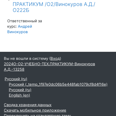
ПРАКТИКУМ /О2/Винокуров А.Д./
О222Б
Ответственный за
курс:
Андрей
Винокуров
Вы не вошли в систему (
Вход
)
2024О-О2-УЧЕБНО-ТЕХ.ПРАКТИКУМ-Винокуров
А.Д.-13258
Русский ‎(ru)‎
Русский ‎(_temp_1f97e0dc06b5e448fab1079cf8d4f16e)‎
Русский ‎(ru)‎
English ‎(en)‎
Сводка хранения данных
Скачать мобильное приложение
Переключить на стандартную тему