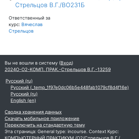
Стрельцов В.Г./ВО231Б
Ответственный за
курс:
Вячеслав
Стрельцов
Вы не вошли в систему (
Вход
)
2024О-О2-КОМП. ПРАК.-Стрельцов В.Г.-13259
Русский ‎(ru)‎
Русский ‎(_temp_1f97e0dc06b5e448fab1079cf8d4f16e)‎
Русский ‎(ru)‎
English ‎(en)‎
Сводка хранения данных
Скачать мобильное приложение
Переключить на стандартную тему
Эта страница: General type: incourse. Context Курс:
КОМПЬЮТЕРНЫЙ ПРАКТИКУМ /О2/Стрельцов В.Г./