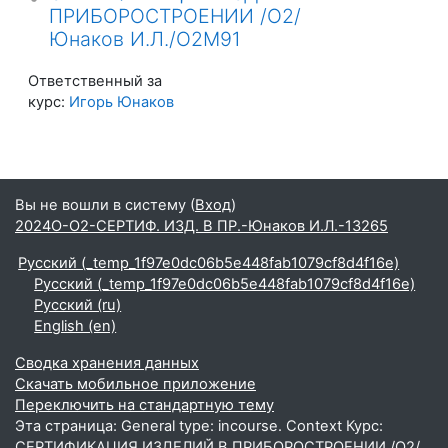
ПРИБОРОСТРОЕНИИ /О2/
Юнаков И.Л./О2М91
Ответственный за
курс:
Игорь Юнаков
Вы не вошли в систему (
Вход
)
2024О-О2-СЕРТИФ. ИЗД. В ПР.-Юнаков И.Л.-13265
Русский ‎(_temp_1f97e0dc06b5e448fab1079cf8d4f16e)‎
Русский ‎(_temp_1f97e0dc06b5e448fab1079cf8d4f16e)‎
Русский ‎(ru)‎
English ‎(en)‎
Сводка хранения данных
Скачать мобильное приложение
Переключить на стандартную тему
Эта страница: General type: incourse. Context Курс:
СЕРТИФИКАЦИЯ ИЗДЕЛИЙ В ПРИБОРОСТРОЕНИИ /О2/