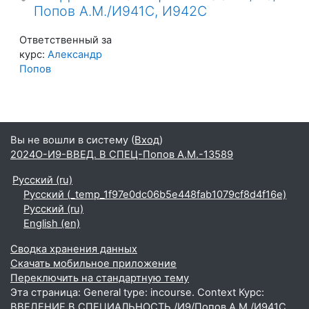
Попов А.М./И941С, И942С
Ответственный за
курс:
Александр
Попов
Вы не вошли в систему (
Вход
)
2024О-И9-ВВЕД. В СПЕЦ-Попов А.М.-13589
Русский ‎(ru)‎
Русский ‎(_temp_1f97e0dc06b5e448fab1079cf8d4f16e)‎
Русский ‎(ru)‎
English ‎(en)‎
Сводка хранения данных
Скачать мобильное приложение
Переключить на стандартную тему
Эта страница: General type: incourse. Context Курс:
ВВЕДЕНИЕ В СПЕЦИАЛЬНОСТЬ /И9/Попов А.М./И941С,