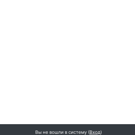
Вы не вошли в систему (
Вход
)