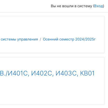
Вы не вошли в систему (
Вход
)
 системы управления
Осенний семестр 2024/2025г
/И401С, И402С, И403С, КВ01