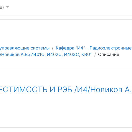
u)‎
 управляющие системы
Кафедра "И4" - Радиоэлектронные
виков А.В./И401С, И402С, И403С, КВ01
Описание
ИМОСТЬ И РЭБ /И4/Новиков А.В.