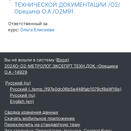
ТЕХНИЧЕСКОЙ ДОКУМЕНТАЦИИ /О2/
Орешина О.А./О2М91
Ответственный за
курс:
Ольга Елисеева
Вы не вошли в систему (
Вход
)
2024О-О2-МЕТРОЛОГ.ЭКСЕПРТ.ТЕХН.ДОК.-Орешина
О.А.-14929
Русский ‎(ru)‎
Русский ‎(_temp_1f97e0dc06b5e448fab1079cf8d4f16e)‎
Русский ‎(ru)‎
English ‎(en)‎
Сводка хранения данных
Скачать мобильное приложение
Переключить на стандартную тему
Эта страница: General type: incourse. Context Курс: