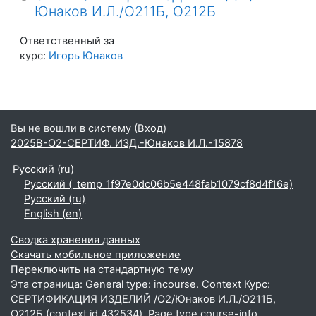
Юнаков И.Л./О211Б, О212Б
Ответственный за
курс:
Игорь Юнаков
Вы не вошли в систему (
Вход
)
2025В-О2-СЕРТИФ. ИЗД.-Юнаков И.Л.-15878
Русский ‎(ru)‎
Русский ‎(_temp_1f97e0dc06b5e448fab1079cf8d4f16e)‎
Русский ‎(ru)‎
English ‎(en)‎
Сводка хранения данных
Скачать мобильное приложение
Переключить на стандартную тему
Эта страница: General type: incourse. Context Курс:
СЕРТИФИКАЦИЯ ИЗДЕЛИЙ /О2/Юнаков И.Л./О211Б,
О212Б (context id 432534). Page type course-info.