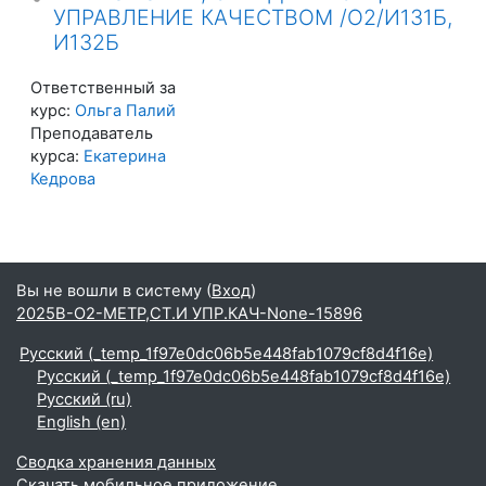
УПРАВЛЕНИЕ КАЧЕСТВОМ /О2/И131Б,
И132Б
Ответственный за
курс:
Ольга Палий
Преподаватель
курса:
Екатерина
Кедрова
Вы не вошли в систему (
Вход
)
2025В-О2-МЕТР,СТ.И УПР.КАЧ-None-15896
Русский ‎(_temp_1f97e0dc06b5e448fab1079cf8d4f16e)‎
Русский ‎(_temp_1f97e0dc06b5e448fab1079cf8d4f16e)‎
Русский ‎(ru)‎
English ‎(en)‎
Сводка хранения данных
Скачать мобильное приложение