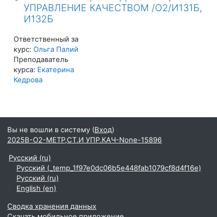
УПРАВЛЕНИЕ КАЧЕСТВОМ /О2/И131Б,
И132Б
Ответственный за
курс:
Ольга Палий
Преподаватель
курса:
Екатерина
Кедрова
Вы не вошли в систему (
Вход
)
2025В-О2-МЕТР,СТ.И УПР.КАЧ-None-15896
Русский ‎(ru)‎
Русский ‎(_temp_1f97e0dc06b5e448fab1079cf8d4f16e)‎
Русский ‎(ru)‎
English ‎(en)‎
Сводка хранения данных
Скачать мобильное приложение