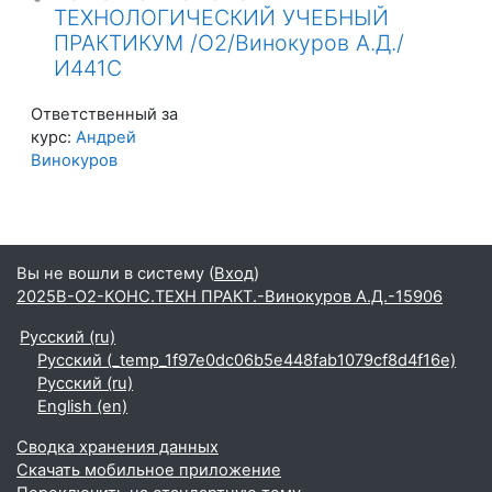
ТЕХНОЛОГИЧЕСКИЙ УЧЕБНЫЙ
ПРАКТИКУМ /О2/Винокуров А.Д./
И441С
Ответственный за
курс:
Андрей
Винокуров
Вы не вошли в систему (
Вход
)
2025В-О2-КОНС.ТЕХН ПРАКТ.-Винокуров А.Д.-15906
Русский ‎(ru)‎
Русский ‎(_temp_1f97e0dc06b5e448fab1079cf8d4f16e)‎
Русский ‎(ru)‎
English ‎(en)‎
Сводка хранения данных
Скачать мобильное приложение