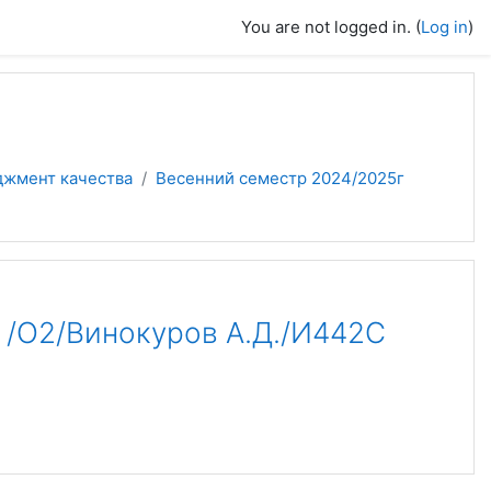
You are not logged in. (
Log in
)
джмент качества
Весенний семестр 2024/2025г
2/Винокуров А.Д./И442С