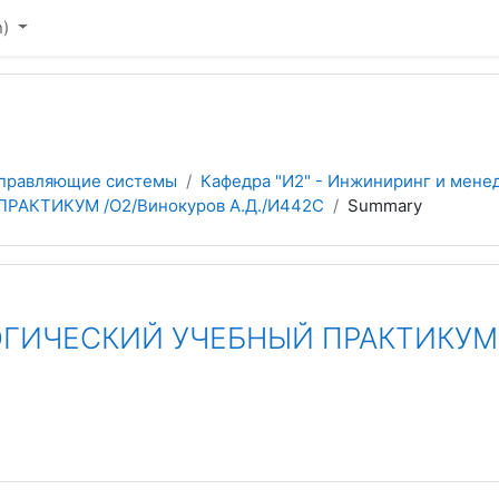
)‎
управляющие системы
Кафедра "И2" - Инжиниринг и мене
АКТИКУМ /О2/Винокуров А.Д./И442С
Summary
ИЧЕСКИЙ УЧЕБНЫЙ ПРАКТИКУМ /О