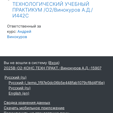
ТЕХНОЛОГИЧЕСКИЙ УЧЕБНЫЙ
ПРАКТИКУМ /О2/Винокуров А.Д./
И442С
Ответственный за
курс:
Андрей
Винокуров
Вы не вошли в систему (
Вход
)
2025В-О2-КОНС.ТЕХН ПРАКТ.-Винокуров А.Д.-15907
Русский ‎(ru)‎
Русский ‎(_temp_1f97e0dc06b5e448fab1079cf8d4f16e)‎
Русский ‎(ru)‎
English ‎(en)‎
Сводка хранения данных
Скачать мобильное приложение