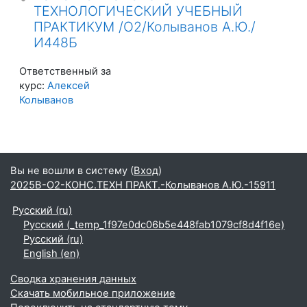
ТЕХНОЛОГИЧЕСКИЙ УЧЕБНЫЙ
ПРАКТИКУМ /О2/Колыванов А.Ю./
И448Б
Ответственный за
курс:
Алексей
Колыванов
Вы не вошли в систему (
Вход
)
2025В-О2-КОНС.ТЕХН ПРАКТ.-Колыванов А.Ю.-15911
Русский ‎(ru)‎
Русский ‎(_temp_1f97e0dc06b5e448fab1079cf8d4f16e)‎
Русский ‎(ru)‎
English ‎(en)‎
Сводка хранения данных
Скачать мобильное приложение