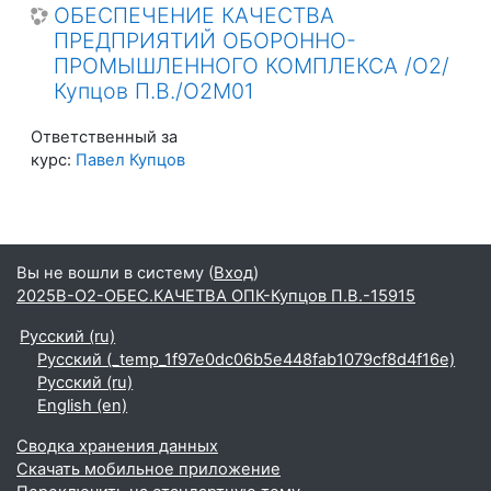
ОБЕСПЕЧЕНИЕ КАЧЕСТВА
ПРЕДПРИЯТИЙ ОБОРОННО-
ПРОМЫШЛЕННОГО КОМПЛЕКСА /О2/
Купцов П.В./О2М01
Ответственный за
курс:
Павел Купцов
Вы не вошли в систему (
Вход
)
2025В-О2-ОБЕС.КАЧЕТВА ОПК-Купцов П.В.-15915
Русский ‎(ru)‎
Русский ‎(_temp_1f97e0dc06b5e448fab1079cf8d4f16e)‎
Русский ‎(ru)‎
English ‎(en)‎
Сводка хранения данных
Скачать мобильное приложение