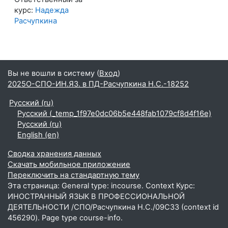
курс:
Надежда
Расчупкина
Вы не вошли в систему (
Вход
)
2025О-СПО-ИН.ЯЗ. в ПД-Расчупкина Н.С.-18252
Русский ‎(ru)‎
Русский ‎(_temp_1f97e0dc06b5e448fab1079cf8d4f16e)‎
Русский ‎(ru)‎
English ‎(en)‎
Сводка хранения данных
Скачать мобильное приложение
Переключить на стандартную тему
Эта страница: General type: incourse. Context Курс:
ИНОСТРАННЫЙ ЯЗЫК В ПРОФЕССИОНАЛЬНОЙ
ДЕЯТЕЛЬНОСТИ /СПО/Расчупкина Н.С./09С33 (context id
456290). Page type course-info.