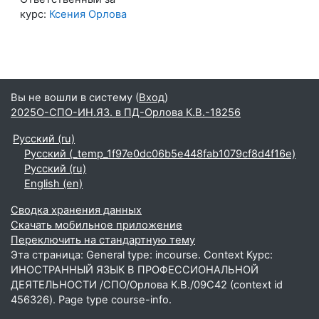
курс:
Ксения Орлова
Вы не вошли в систему (
Вход
)
2025О-СПО-ИН.ЯЗ. в ПД-Орлова К.В.-18256
Русский ‎(ru)‎
Русский ‎(_temp_1f97e0dc06b5e448fab1079cf8d4f16e)‎
Русский ‎(ru)‎
English ‎(en)‎
Сводка хранения данных
Скачать мобильное приложение
Переключить на стандартную тему
Эта страница: General type: incourse. Context Курс:
ИНОСТРАННЫЙ ЯЗЫК В ПРОФЕССИОНАЛЬНОЙ
ДЕЯТЕЛЬНОСТИ /СПО/Орлова К.В./09С42 (context id
456326). Page type course-info.