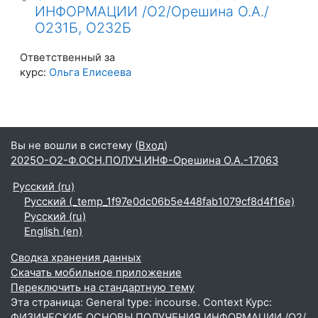
ИНФОРМАЦИИ /О2/Орешина О.А./
О231Б, О232Б
Ответственный за
курс:
Ольга Елисеева
Вы не вошли в систему (
Вход
)
2025О-О2-Ф.ОСН.ПОЛУЧ.ИНФ-Орешина О.А.-17063
Русский ‎(ru)‎
Русский ‎(_temp_1f97e0dc06b5e448fab1079cf8d4f16e)‎
Русский ‎(ru)‎
English ‎(en)‎
Сводка хранения данных
Скачать мобильное приложение
Переключить на стандартную тему
Эта страница: General type: incourse. Context Курс:
ФИЗИЧЕСКИЕ ОСНОВЫ ПОЛУЧЕНИЯ ИНФОРМАЦИИ /О2/