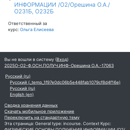
ИНФОРМАЦИИ /О2/Орешина О.А./
О231Б, О232Б
Ответственный за
курс:
Ольга Елисеева
Вы не вошли в систему (
Вход
)
2025О-О2-Ф.ОСН.ПОЛУЧ.ИНФ-Орешина О.А.-17063
Русский ‎(ru)‎
Русский ‎(_temp_1f97e0dc06b5e448fab1079cf8d4f16e)‎
Русский ‎(ru)‎
English ‎(en)‎
Сводка хранения данных
Скачать мобильное приложение
Переключить на стандартную тему
Эта страница: General type: incourse. Context Курс:
ФИЗИЧЕСКИЕ ОСНОВЫ ПОЛУЧЕНИЯ ИНФОРМАЦИИ /О2/