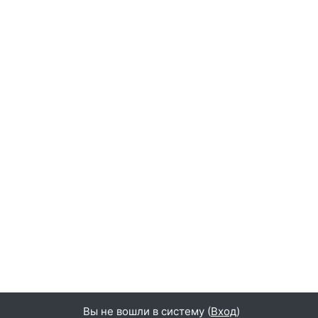
Вы не вошли в систему (
Вход
)