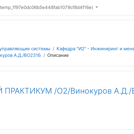
(_temp_1f97e0dc06b5e448fab1079cf8d4f16e)‎
 управляющие системы
Кафедра "И2" - Инжиниринг и мен
уров А.Д./ВО231Б
Описание
ПРАКТИКУМ /О2/Винокуров А.Д./