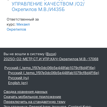
УПРАВЛЕНИЕ КАЧЕСТВОМ /О2/
Окрепилов М.В./И435Б
Ответственный за
курс:
Михаил
Окрепилов
Вы не вошли в систему (
Вход
)
2025О-О2-МЕТР,СТ.И УПР.КАЧ-Окрепилов М.В.-17068
Русский ‎(_temp_1f97e0dc06b5e448fab1079cf8d4f16e)‎
Русский ‎(_temp_1f97e0dc06b5e448fab1079cf8d4f16e)‎
Русский ‎(ru)‎
English ‎(en)‎
Сводка хранения данных
Скачать мобильное приложение
Переключить на стандартную тему
Эта страница: General type: incourse. Context Курс: