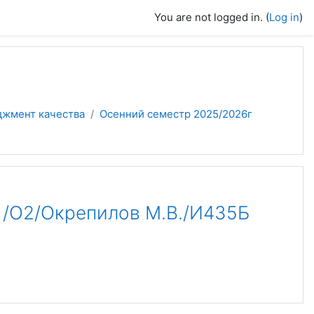
You are not logged in. (
Log in
)
джмент качества
Осенний семестр 2025/2026г
О2/Окрепилов М.В./И435Б