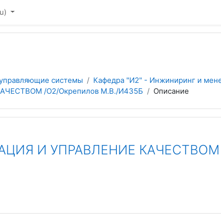
u)‎
 управляющие системы
Кафедра "И2" - Инжиниринг и мен
ЧЕСТВОМ /О2/Окрепилов М.В./И435Б
Описание
ЦИЯ И УПРАВЛЕНИЕ КАЧЕСТВОМ /