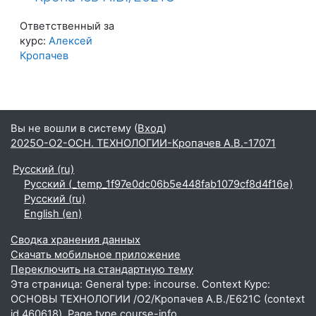
Ответственный за
курс:
Алексей
Кропачев
Вы не вошли в систему (
Вход
)
2025О-О2-ОСН. ТЕХНОЛОГИИ-Кропачев А.В.-17071
Русский ‎(ru)‎
Русский ‎(_temp_1f97e0dc06b5e448fab1079cf8d4f16e)‎
Русский ‎(ru)‎
English ‎(en)‎
Сводка хранения данных
Скачать мобильное приложение
Переключить на стандартную тему
Эта страница: General type: incourse. Context Курс:
ОСНОВЫ ТЕХНОЛОГИИ /О2/Кропачев А.В./Е621С (context
id 460618). Page type course-info.