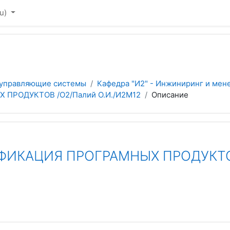
u)‎
 управляющие системы
Кафедра "И2" - Инжиниринг и мен
ПРОДУКТОВ /О2/Палий О.И./И2М12
Описание
ИКАЦИЯ ПРОГРАМНЫХ ПРОДУКТОВ