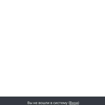
Вы не вошли в систему (
Вход
)