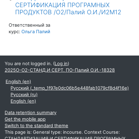
СЕРТИФИКАЦИЯ ПРОГРАМНЫХ
ПРОДУКТОВ /О2/Палий О.И./И2М12
Ответственный за
курс:
Ольга Палий
You are not logged in. (
Log in
)
2025О-О2-СТАНД.И СЕРТ. ПО-Палий О.И.-18328
English ‎(en)‎
Русский ‎(_temp_1f97e0dc06b5e448fab1079cf8d4f16e)‎
Русский ‎(ru)‎
English ‎(en)‎
Data retention summary
Get the mobile app
Switch to the standard theme
This page is: General type: incourse. Context Course:
СТАНДАРТИЗАЦИЯ И СЕРТИФИКАЦИЯ ПРОГРАМНЫХ