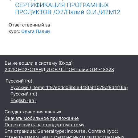
СЕРТИФИКАЦИЯ ПРОГРАМНЫХ
ПРОДУКТОВ /О2/Палий О.И./И2М12
Ответственный за
курс:
Ольга Палий
Вы не вошли в систему (
Вход
)
2025О-О2-СТАНД.И СЕРТ. ПО-Палий О.И.-18328
Русский ‎(ru)‎
Русский ‎(_temp_1f97e0dc06b5e448fab1079cf8d4f16e)‎
Русский ‎(ru)‎
English ‎(en)‎
Сводка хранения данных
Скачать мобильное приложение
Переключить на стандартную тему
Эта страница: General type: incourse. Context Курс:
СТАНДАРТИЗАЦИЯ И СЕРТИФИКАЦИЯ ПРОГРАМНЫХ