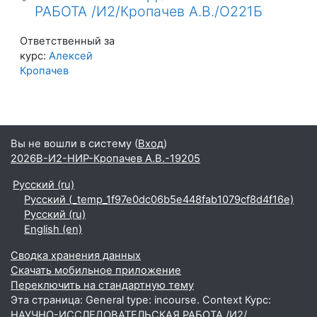
РАБОТА /И2/Кропачев А.В./О221Б
Ответственный за
курс:
Алексей
Кропачев
Вы не вошли в систему (
Вход
)
2026В-И2-НИР-Кропачев А.В.-19205
Русский ‎(ru)‎
Русский ‎(_temp_1f97e0dc06b5e448fab1079cf8d4f16e)‎
Русский ‎(ru)‎
English ‎(en)‎
Сводка хранения данных
Скачать мобильное приложение
Переключить на стандартную тему
Эта страница: General type: incourse. Context Курс:
НАУЧНО-ИССЛЕДОВАТЕЛЬСКАЯ РАБОТА /И2/