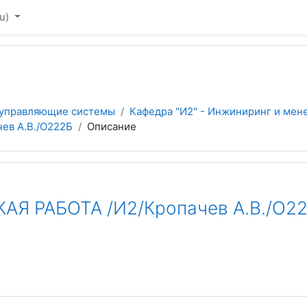
u)‎
 управляющие системы
Кафедра "И2" - Инжиниринг и мен
в А.В./О222Б
Описание
 РАБОТА /И2/Кропачев А.В./О2