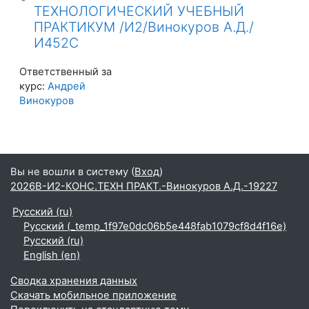
ТЕХНОЛОГИЧЕСКИЙ УЧЕБНЫЙ
ПРАКТИКУМ /И2/Винокуров А.Д./
И452С
Ответственный за
курс:
Андрей
Винокуров
Вы не вошли в систему (
Вход
)
2026В-И2-КОНС.ТЕХН ПРАКТ.-Винокуров А.Д.-19227
Русский ‎(ru)‎
Русский ‎(_temp_1f97e0dc06b5e448fab1079cf8d4f16e)‎
Русский ‎(ru)‎
English ‎(en)‎
Сводка хранения данных
Скачать мобильное приложение