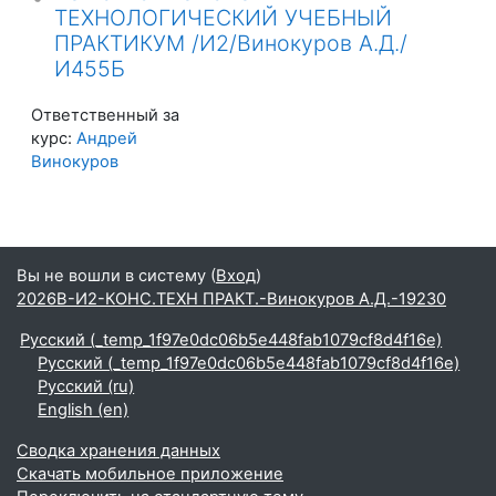
ТЕХНОЛОГИЧЕСКИЙ УЧЕБНЫЙ
ПРАКТИКУМ /И2/Винокуров А.Д./
И455Б
Ответственный за
курс:
Андрей
Винокуров
Вы не вошли в систему (
Вход
)
2026В-И2-КОНС.ТЕХН ПРАКТ.-Винокуров А.Д.-19230
Русский ‎(_temp_1f97e0dc06b5e448fab1079cf8d4f16e)‎
Русский ‎(_temp_1f97e0dc06b5e448fab1079cf8d4f16e)‎
Русский ‎(ru)‎
English ‎(en)‎
Сводка хранения данных
Скачать мобильное приложение