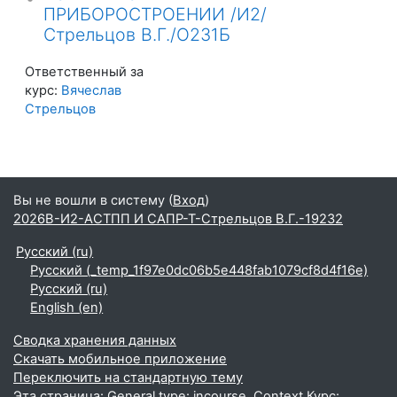
ПРИБОРОСТРОЕНИИ /И2/
Стрельцов В.Г./О231Б
Ответственный за
курс:
Вячеслав
Стрельцов
Вы не вошли в систему (
Вход
)
2026В-И2-АСТПП И САПР-Т-Стрельцов В.Г.-19232
Русский ‎(ru)‎
Русский ‎(_temp_1f97e0dc06b5e448fab1079cf8d4f16e)‎
Русский ‎(ru)‎
English ‎(en)‎
Сводка хранения данных
Скачать мобильное приложение
Переключить на стандартную тему
Эта страница: General type: incourse. Context Курс: