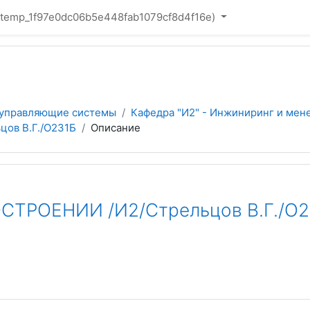
(_temp_1f97e0dc06b5e448fab1079cf8d4f16e)‎
 управляющие системы
Кафедра "И2" - Инжиниринг и мен
ов В.Г./О231Б
Описание
СТРОЕНИИ /И2/Стрельцов В.Г./О2