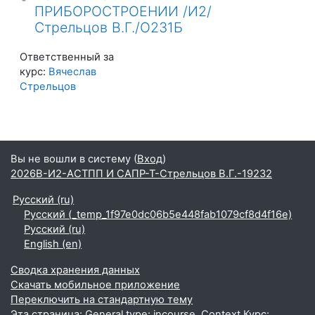
ПРИБОРОСТРОЕНИИ /И2/
Стрельцов В.Г./О231Б
Ответственный за
курс:
Вячеслав
Стрельцов
Вы не вошли в систему (
Вход
)
2026В-И2-АСТПП И САПР-Т-Стрельцов В.Г.-19232
Русский ‎(ru)‎
Русский ‎(_temp_1f97e0dc06b5e448fab1079cf8d4f16e)‎
Русский ‎(ru)‎
English ‎(en)‎
Сводка хранения данных
Скачать мобильное приложение
Переключить на стандартную тему
Эта страница: General type: incourse. Context Курс: